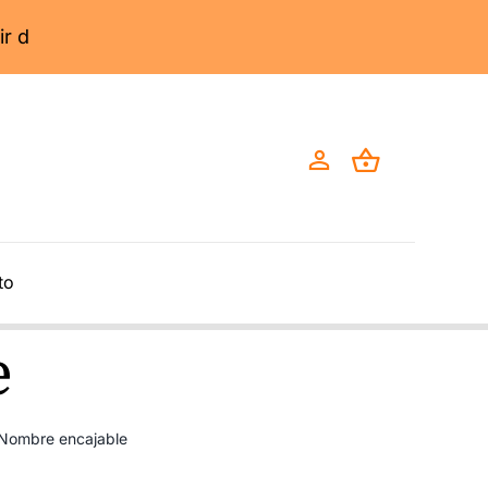
to
e
Nombre encajable