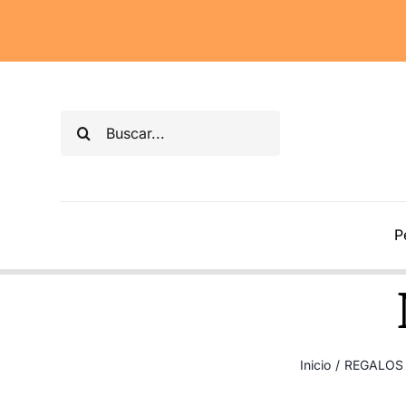
Saltar
al
contenido
Buscar:
P
Inicio
/
REGALOS 