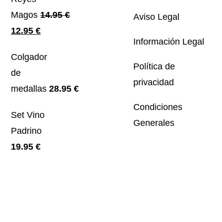
Magos
14.95
€
Aviso Legal
El
El
12.95
€
Información Legal
precio
precio
Colgador
original
actual
Política de
de
era:
es:
privacidad
medallas
28.95
€
14.95 €.
12.95 €.
Condiciones
Set Vino
Generales
Padrino
19.95
€