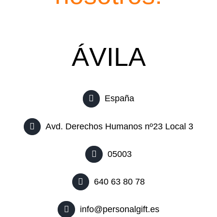
ÁVILA
España
Avd. Derechos Humanos nº23 Local 3
05003
640 63 80 78
info@personalgift.es