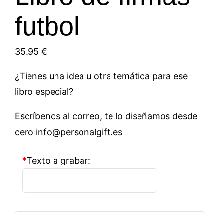
futbol
35.95
€
¿Tienes una idea u otra temática para ese
libro especial?
Escríbenos al correo, te lo diseñamos desde
cero info@personalgift.es
*
Texto a grabar:
Libro