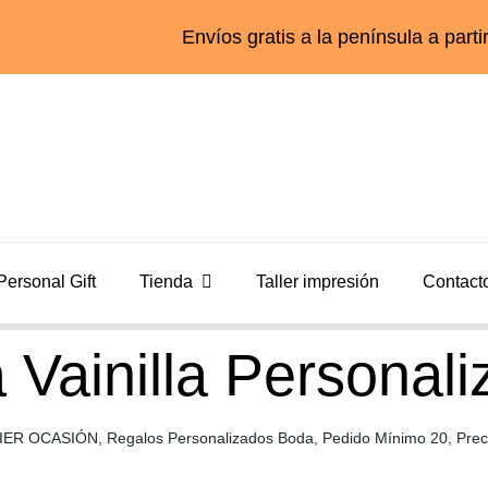
Envíos gratis a la península a partir de 55€
Personal Gift
Tienda
Taller impresión
Contact
 Vainilla Personal
IER OCASIÓN
,
Regalos Personalizados Boda
,
Pedido Mínimo 20
,
Prec