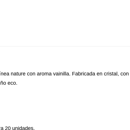
Personalizada
cantidad
línea nature con aroma vainilla. Fabricada en cristal, c
eño eco.
a 20 unidades.