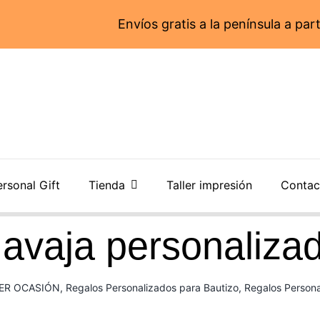
Envíos gratis a la península a partir de 55€
rsonal Gift
Tienda
Taller impresión
Contac
avaja personaliza
IER OCASIÓN
,
Regalos Personalizados para Bautizo
,
Regalos Person