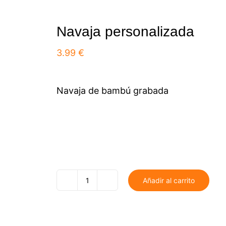
Navaja personalizada
3.99
€
Navaja de bambú grabada
Añadir al carrito
Navaja
personalizada
cantidad