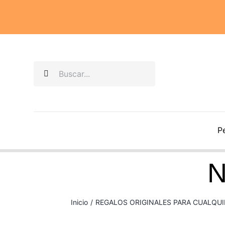
Saltar
al
contenido
Buscar:
Pe
N
Inicio
/
REGALOS ORIGINALES PARA CUALQU