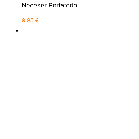
Neceser Portatodo
9.95
€