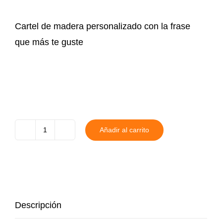
Cartel de madera personalizado con la frase
que más te guste
Añadir al carrito
Cartel
El
taller
del
abuelo
Descripción
cantidad