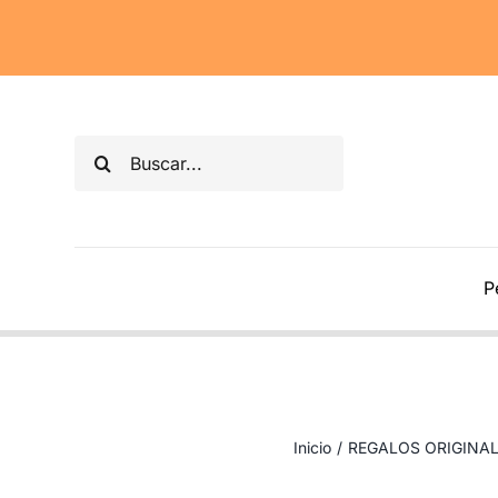
Saltar
al
contenido
Buscar:
P
Inicio
/
REGALOS ORIGINA