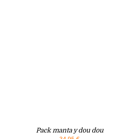
Pack manta y dou dou
34.95
€