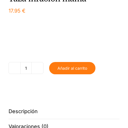
17.95
€
Añadir al carrito
Taza
infusión
mamá
cantidad
Descripción
Valoraciones (0)