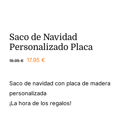
Saco de Navidad
Personalizado Placa
El
El
17.95
€
19.95
€
precio
precio
original
actual
Saco de navidad con placa de madera
era:
es:
personalizada
19.95 €.
17.95 €.
¡La hora de los regalos!