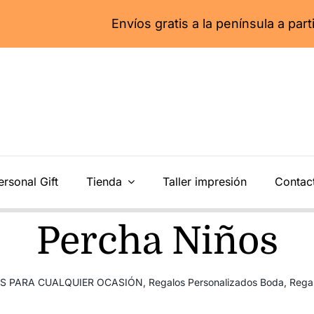
Envíos gratis a la península a partir de 55€
ersonal Gift
Tienda
Taller impresión
Contac
Percha Niños
S PARA CUALQUIER OCASIÓN
,
Regalos Personalizados Boda
,
Regal