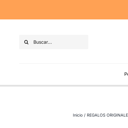
Saltar
al
contenido
Buscar:
P
Inicio
/
REGALOS ORIGINALE