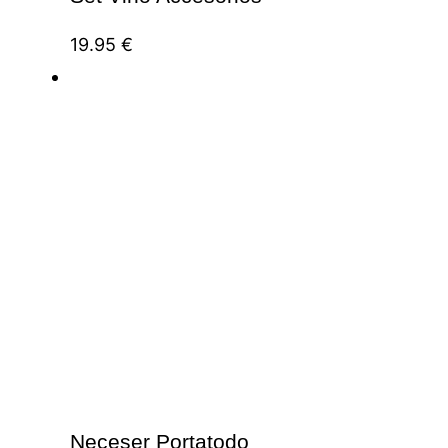
19.95
€
Neceser Portatodo