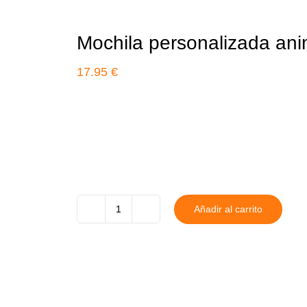
Mochila personalizada ani
17.95
€
Añadir al carrito
Mochila
personalizada
animales
cantidad