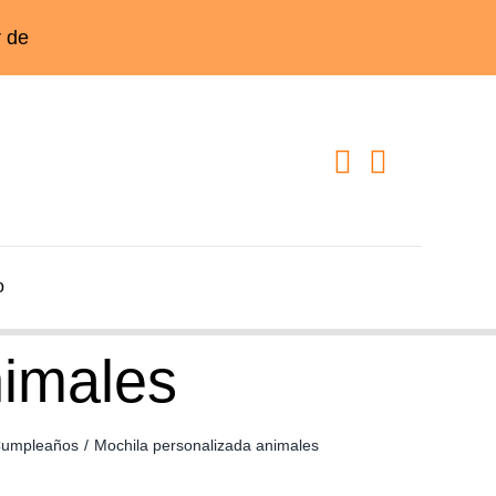
o
nimales
Cumpleaños
/
Mochila personalizada animales