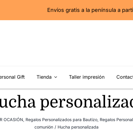
Envíos gratis a la península a partir de 55€
ersonal Gift
Tienda
Taller impresión
Contac
ucha personaliza
ER OCASIÓN
,
Regalos Personalizados para Bautizo
,
Regalos Persona
comunión
/
Hucha personalizada