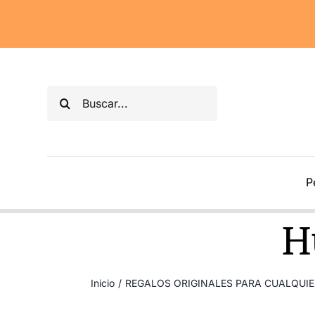
Saltar
al
contenido
Buscar:
P
H
Inicio
/
REGALOS ORIGINALES PARA CUALQUI