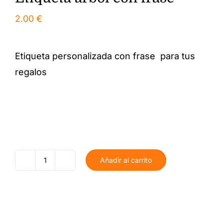
2.00
€
Etiqueta personalizada con frase para tus
regalos
Añadir al carrito
Etiqueta
árbol
con
frase