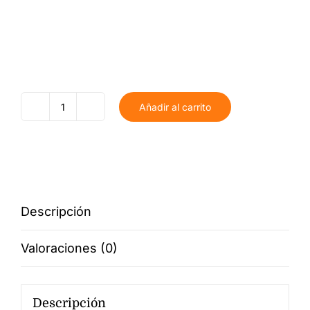
Añadir al carrito
Estrella
personalizada
Árbol
de
Navidad
Descripción
cantidad
Valoraciones (0)
Descripción