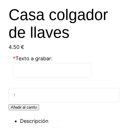
Casa colgador
de llaves
4.50
€
*
Texto a grabar:
Casa
colgador
Añadir al carrito
de
llaves
Descripción