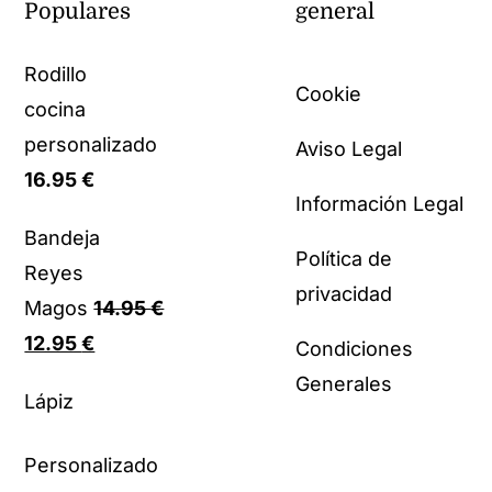
Populares
general
Rodillo
Cookie
cocina
personalizado
Aviso Legal
16.95
€
Información Legal
Bandeja
Política de
Reyes
privacidad
Magos
14.95
€
El
El
12.95
€
Condiciones
precio
precio
Generales
Lápiz
original
actual
era:
es:
Personalizado
14.95 €.
12.95 €.