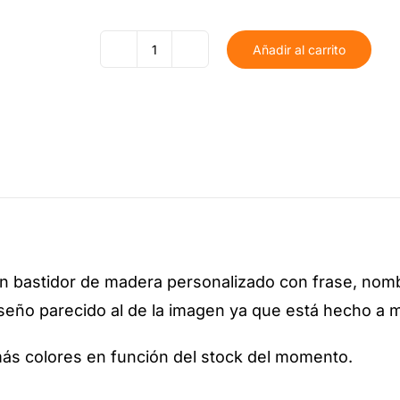
Añadir al carrito
Porta
alianzas
bastidor
personalizado
con
frase
cantidad
en bastidor de madera personalizado con frase, no
seño parecido al de la imagen ya que está hecho a 
más colores en función del stock del momento.