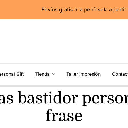
Envíos gratis a la península a partir de 55€
ersonal Gift
Tienda
Taller impresión
Contac
zas bastidor perso
frase