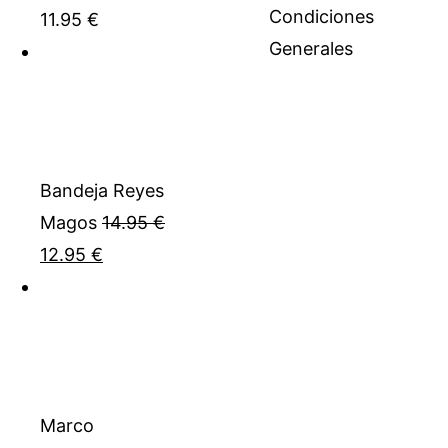
Condiciones
11.95
€
Generales
Bandeja Reyes
Magos
14.95
€
El
El
12.95
€
precio
precio
original
actual
era:
es:
14.95 €.
12.95 €.
Marco