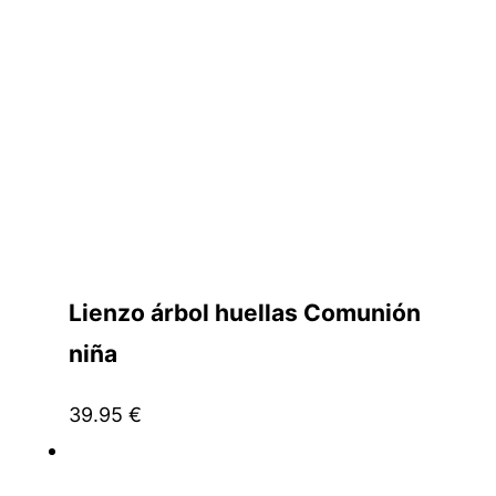
Lienzo árbol huellas Comunión
niña
39.95
€