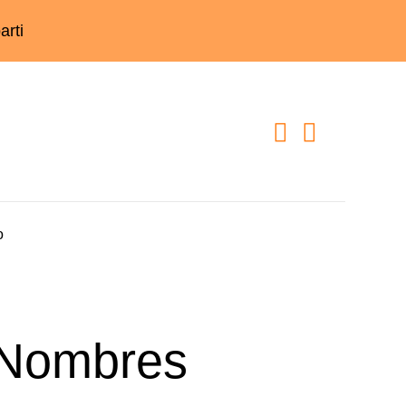
e 55€
o
 Nombres