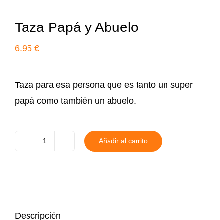
Taza Papá y Abuelo
6.95
€
Taza para esa persona que es tanto un super
papá como también un abuelo.
Añadir al carrito
Taza
Papá
y
Abuelo
cantidad
Descripción