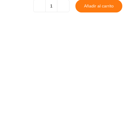
Añadir al carrito
Inicial
Personalizada
con
Imán
cantidad