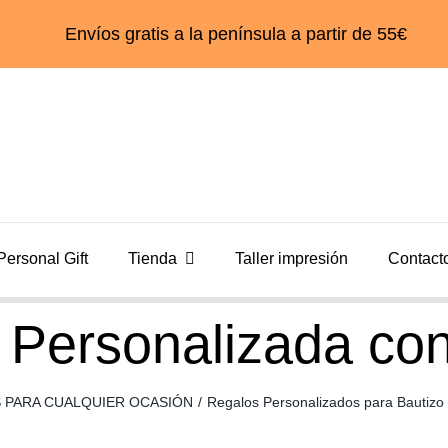
Envíos gratis a la península a partir de 55€
Personal Gift
Tienda
Taller impresión
Contact
al Personalizada co
 PARA CUALQUIER OCASIÓN
/
Regalos Personalizados para Bautizo