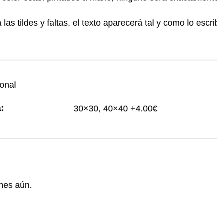
las tildes y faltas, el texto aparecerá tal y como lo escri
ional
:
30×30, 40×40 +4.00€
nes aún.