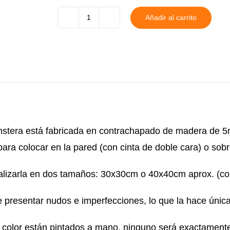
Añadir al carrito
Hoja
Monstera
Profesor
y
Alumnos
cantidad
stera está fabricada en contrachapado de madera de 5
ara colocar en la pared (con cinta de doble cara) o sob
ealizarla en dos tamaños: 30x30cm o 40x40cm aprox. (co
presentar nudos e imperfecciones, lo que la hace única
n color están pintados a mano, ninguno será exactamente