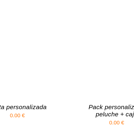
ta personalizada
Pack personali
peluche + ca
0.00
€
0.00
€