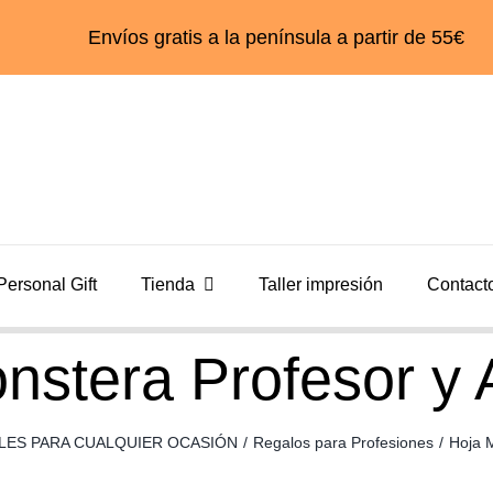
Envíos gratis a la península a partir de 55€
Personal Gift
Tienda
Taller impresión
Contact
nstera Profesor y
LES PARA CUALQUIER OCASIÓN
/
Regalos para Profesiones
/
Hoja 