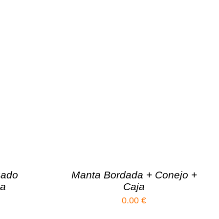
zado
Manta Bordada + Conejo +
ja
Caja
0.00
€