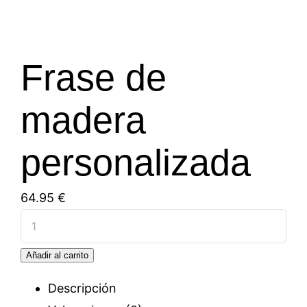
Frase de
madera
personalizada
64.95
€
Frase
de
Añadir al carrito
madera
personalizada
Descripción
cantidad